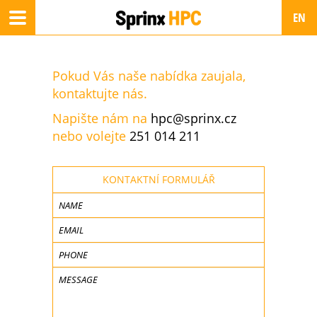
EN
Toggle
navigation
Czech
Pokud Vás naše nabídka
zaujala,
SK
kontaktujte nás.
Napište nám na
hpc@sprinx.cz
nebo volejte
251 014 211
KONTAKTNÍ FORMULÁŘ
NAME
EMAIL
PHONE
MESSAGE