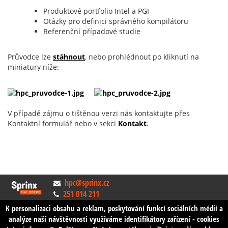
Produktové portfolio Intel a PGI
Otázky pro definici správného kompilátoru
Referenční případové studie
Průvodce lze
stáhnout
, nebo prohlédnout po kliknutí na
miniatury níže:
V případě zájmu o tištěnou verzi nás kontaktujte přes
Kontaktní formulář nebo v sekci
Kontakt
.
hpc@sprinx.cz
251 014 211
Zásady ochrany soukromí
K personalizaci obsahu a reklam, poskytování funkcí sociálních médií a
© 2023 Sprinx Systems. All rights reserved
analýze naší návštěvnosti využíváme identifikátory zařízení - cookies