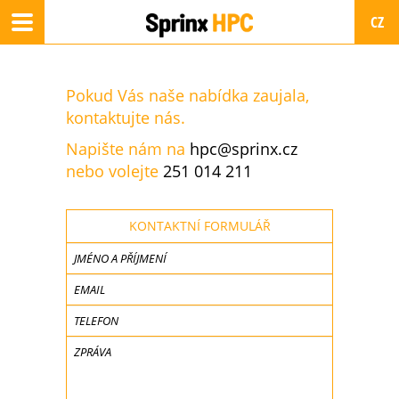
CZ
Toggle
navigation
EN
Pokud Vás naše nabídka
zaujala,
SK
kontaktujte nás.
Napište nám na
hpc@sprinx.cz
nebo volejte
251 014 211
KONTAKTNÍ FORMULÁŘ
JMÉNO A PŘÍJMENÍ
EMAIL
TELEFON
ZPRÁVA